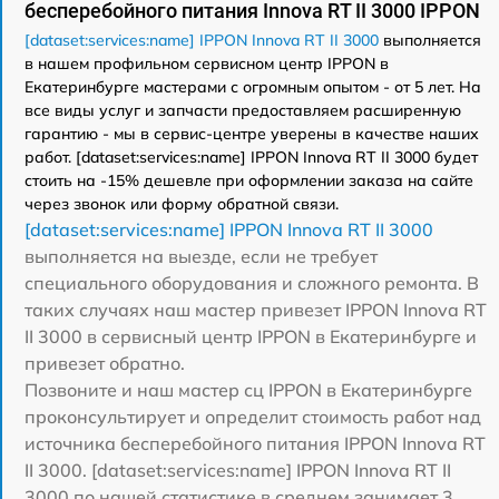
бесперебойного питания Innova RT II 3000 IPPON
[dataset:services:name] IPPON Innova RT II 3000
выполняется
в нашем профильном сервисном центр IPPON в
Екатеринбурге мастерами с огромным опытом - от 5 лет. На
все виды услуг и запчасти предоставляем расширенную
гарантию - мы в сервис-центре уверены в качестве наших
работ. [dataset:services:name] IPPON Innova RT II 3000 будет
стоить на -15% дешевле при оформлении заказа на сайте
через звонок или форму обратной связи.
[dataset:services:name] IPPON Innova RT II 3000
выполняется на выезде, если не требует
специального оборудования и сложного ремонта. В
таких случаях наш мастер привезет IPPON Innova RT
II 3000 в сервисный центр IPPON в Екатеринбурге и
привезет обратно.
Позвоните и наш мастер сц IPPON в Екатеринбурге
проконсультирует и определит стоимость работ над
источника бесперебойного питания IPPON Innova RT
II 3000. [dataset:services:name] IPPON Innova RT II
3000 по нашей статистике в среднем занимает 3