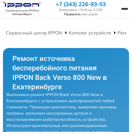
+7 (343) 226-93-53
Ежедневно с 9:00 до 21:00
Сервисный центр IPPON
в
Позвонить
мне утром
Екатеринбурге
Сервисный центр IPPON
Каталог устройств
Ремон
Ремонт источника
бесперебойного питания
IPPON Back Verso 800 New в
Екатеринбурге
Выполняем ремонт IPPON Back Verso 800 New в
Екатеринбурге с устранением неисправностей любой
сложности. Проводим диагностику, выявляем причины
поломки, заменяем неисправные детали и
восстанавливаем работоспособность устройства.
Используем оригинальные или рекомендованные
производителем запчасти, после ремонта выполняем